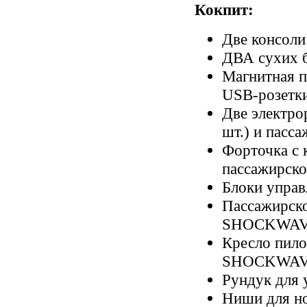
Кокпит:
Две консоли
ДВА сухих б
Магнитная п
USB-розетк
Две электро
шт.) и пасса
Форточка с 
пассажирско
Блоки управ
Пассажирско
SHOCKWAV
Кресло пило
SHOCKWAV
Рундук для 
Ниши для но