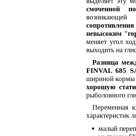
выделяет эту м
смоченной по
возникающей
сопротивлени
невысоким "го
меняет угол хо
выходить на гли
Разница межд
FINVAL 685 S
шириной кормы 
хорошую стати
рыболовного гл
Переменная к
характеристик л
малый перепа