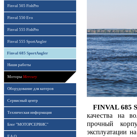
Finval 505 FishPro
Finval 550 Evo
Finval 555 FishPro
Finval 555 SportAngler
Finval 685 SportAngler
Наши работы
Моторы
Mercury
Оборудование для катеров
Сервисный центр
FINVAL 685 S
Техническая информация
качества на в
прочный корп
Блог "МОТОРСЕРВИС"
эксплуатации н
F.A.Q.