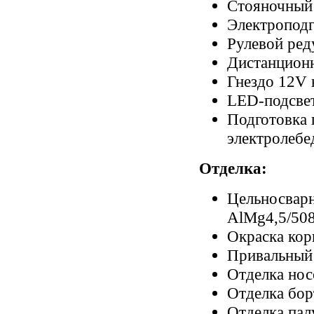
Стояночный
Электроподг
Рулевой реду
Дистанцион
Гнездо 12V 
LED-подсвет
Подготовка 
электролебе
Отделка:
Цельносварн
AlMg4,5/50
Окраска кор
Привальный 
Отделка нос
Отделка бор
Отделка палу