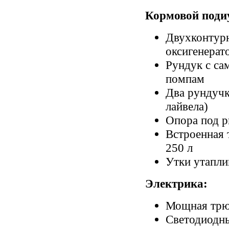
Кормовой поди
Двухконтурн
оксигенерат
Рундук с са
помпам
Два рундучк
лайвела)
Опора под р
Встроенная 
250 л
Утки утапли
Электрика:
Мощная трю
Светодиодны