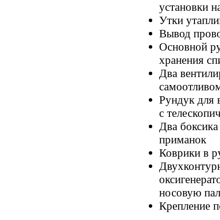
установки н
Утки утапли
Вывод прово
Основной ру
хранения сп
Два вентили
самоотливом
Рундук для 
с телескопи
Два боксика
приманок
Коврики в р
Двухконтурн
оксигенерат
носовую пал
Крепление п