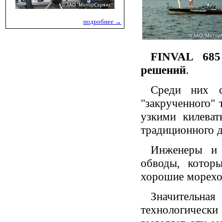
подробнее →
FINVAL 685
решений
.
Среди них с
"закрученного" 
узкими килева
традиционного д
Инженеры и 
обводы, котор
хорошие морехо
Значительная 
технологически