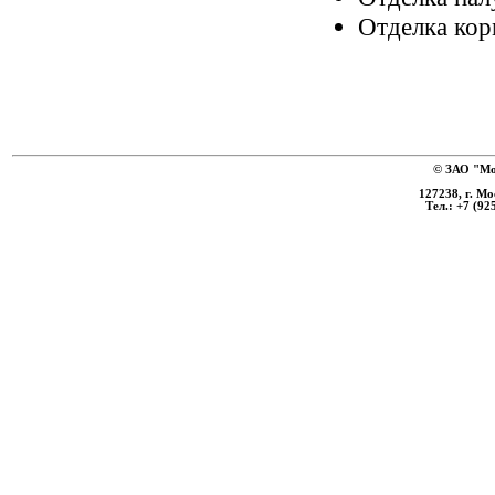
Отделка кор
© ЗАО "Мо
127238, г. Мо
Тел.: +7 (92