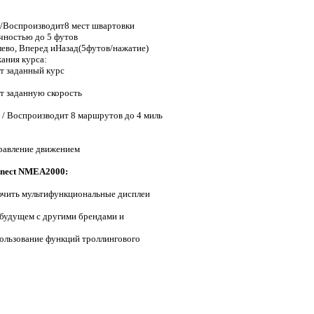
/Воспроизводит8 мест швартовки
очностью до 5 футов
лево, Вперед иНазад(5футов/нажатие)
ания курса:
т заданный курс
т заданную скорость
 / Воспроизводит 8 маршрутов до 4 миль
равление движением
nnect NMEA2000:
ючить мультифункциональные дисплеи
 будущем с другими брендами и
ользование функций троллингового