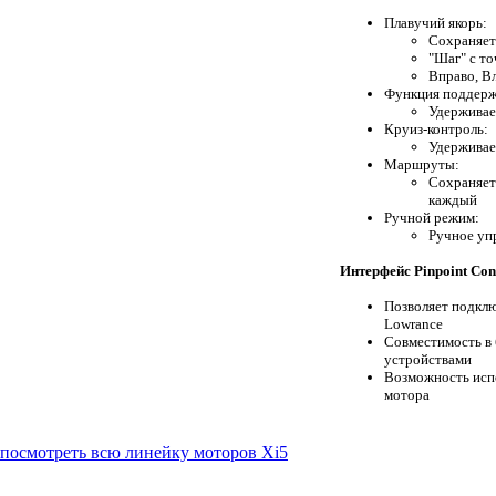
Плавучий якорь:
Сохраняет
"Шаг" с т
Вправо, В
Функция поддерж
Удерживае
Круиз-контроль:
Удерживае
Маршруты:
Сохраняет
каждый
Ручной режим:
Ручное уп
Интерфейс Pinpoint Co
Позволяет подкл
Lowrance
Совместимость в
устройствами
Возможность исп
мотора
посмотреть всю линейку моторов Xi5