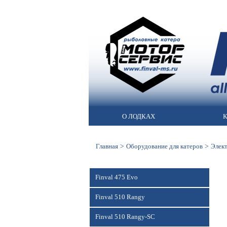
О ЛОДКАХ
К
>
>
Главная
Оборудование для катеров
Элек
Finval 475 Evo
Finval 510 Rangy
Finval 510 Rangy-SC