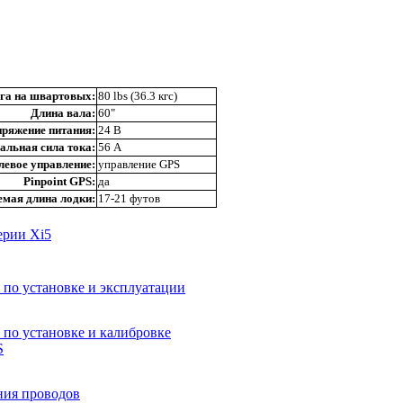
га на швартовых:
80 lbs (36.3 кгс)
Длина вала:
60"
ряжение питания:
24 В
льная сила тока:
56 А
левое управление:
управление GPS
Pinpoint GPS:
да
мая длина лодки:
17-21 футов
ерии Xi5
по установке и эксплуатации
по установке и калибровке
S
ния проводов