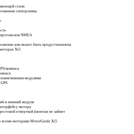
авеющей стали
рованная электроника
:
ость
 протоколом NMEA
олнение или может быть предустановлена
моторах Xi5
PS/компаса
омпаса
рхним/нижним модулями
 GPS
ний и нижний модули
интерфейсу мотора
рестовой отверткой (монтаж не займет
о всеми моторами MotorGuide Xi5