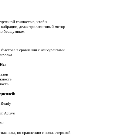
редельной точностью, чтобы
вибрации, делая троллинговый мотор
но бесшумным.
быстрее в сравнении с конкурентами
лировка
GHz:
пазон
жность
мость
дисплей:
 Ready
em Active
ь:
ная нога, по сравнению с полиэстеровой