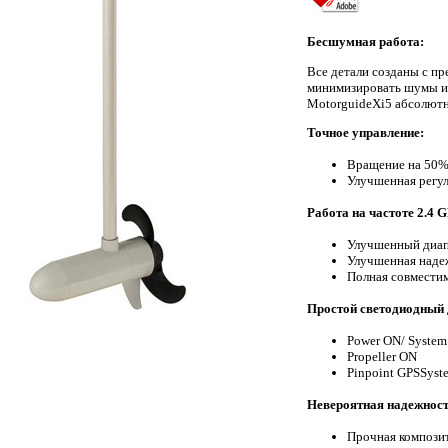
Бесшумная работа:
Все детали созданы с п
минимизировать шумы и 
MotorguideXi5 абсолют
Точное управление:
Вращение на 50% 
Улучшенная регу
Работа на частоте 2.4 
Улучшенный диа
Улучшенная наде
Полная совмести
Простой светодиодный 
Power ON/ System
Propeller ON
Pinpoint GPSSyst
Невероятная надежност
Прочная композит