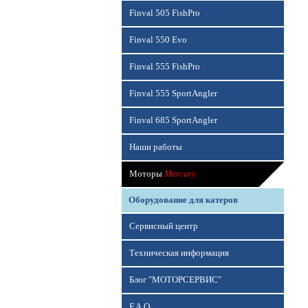
Finval 505 FishPro
Finval 550 Evo
Finval 555 FishPro
Finval 555 SportAngler
Finval 685 SportAngler
Наши работы
Моторы
Mercury
Оборудование для катеров
Сервисный центр
Техническая информация
Блог "МОТОРСЕРВИС"
F.A.Q.