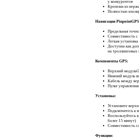
у конкурентов
Крепежи из нерж
Полностью изоли
Навигация PinpointGPS
Предельная точн
Совместимость с
Легкая установка
Доступна как доп
на троллинговых 
Компоненты GPS:
Верхний модульG
Нижний модуль к
Кабель между ве
Пульт управления
Установка:
Установите верх
Подключитесь к 
Воспользуйтесь к
более 15 минут)
Совместимость с
Функции: