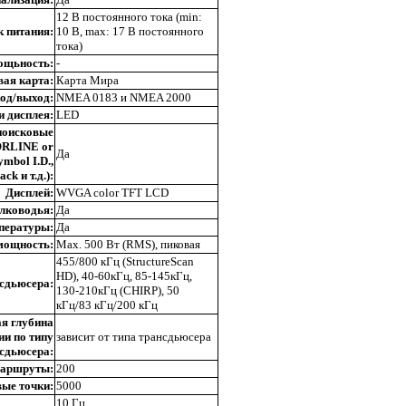
12 В постоянного тока (min:
 питания:
10 В, max: 17 В постоянного
тока)
ощьность:
-
ая карта:
Карта Мира
од/выход:
NMEA 0183 и NMEA 2000
и дисплея:
LED
поисковые
ORLINE or
Да
mbol I.D.,
ck и т.д.):
Дисплей:
WVGA color TFT LCD
лководья:
Да
пературы:
Да
мощность:
Мах. 500 Вт (RMS), пиковая
455/800 кГц (StructureScan
HD), 40-60кГц, 85-145кГц,
сдьюсера:
130-210кГц (CHIRP), 50
кГц/83 кГц/200 кГц
я глубина
ии по типу
зависит от типа трансдьюсера
сдьюсера:
аршруты:
200
ые точки:
5000
10 Гц