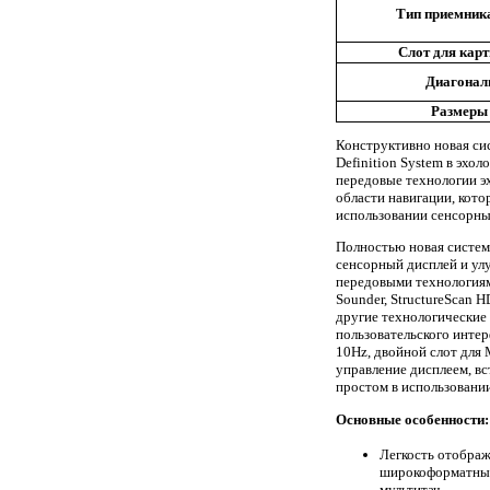
Тип приемника
Слот для кар
Диагональ
Размеры
Конструктивно новая си
Definition System в эхо
передовые технологии э
области навигации, кото
использовании сенсорны
Полностью новая система
сенсорный дисплей и ул
передовыми технологиям
Sounder, StructureScan H
другие технологические 
пользовательского интер
10Hz, двойной слот для 
управление дисплеем, вс
простом в использовании
Основные особенности:
Легкость отобра
широкоформатный
мультитач.