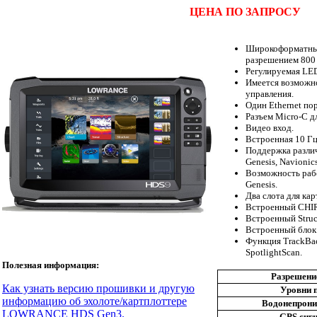
ЦЕНА ПО ЗАПРОСУ
Широкоформатный
разрешением 800 
Регулируемая LED
Имеется возможн
управления.
Один Ethernet пор
Разъем Micro-C 
Видео вход.
Встроенная 10 Гц
Поддержка различ
Genesis, Navioni
Возможность рабо
Genesis.
Два слота для кар
Встроенный CHIR
Встроенный Struc
Встроенный блок
Функция TrackBa
SpotlightScan.
Полезная информация:
Разрешени
Как узнать версию прошивки и другую
Уровни 
информацию об эхолоте/картплоттере
Водонепрони
LOWRANCE HDS Gen3.
GPS сигн