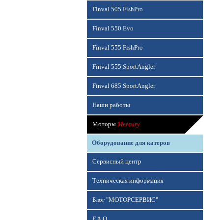
Finval 505 FishPro
Finval 550 Evo
Finval 555 FishPro
Finval 555 SportAngler
Finval 685 SportAngler
Наши работы
Моторы
Mercury
Оборудование для катеров
Сервисный центр
Техническая информация
Блог "МОТОРСЕРВИС"
F.A.Q.