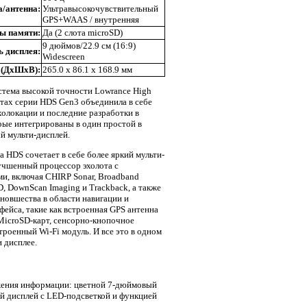
/антенна:
Ультравысокочувствительный
GPS+WAAS / внутренняя
ты памяти:
Да (2 слота microSD)
9 дюймов/22.9 см (16:9)
 дисплея:
Widescreen
 (ДхШхВ):
265.0 х 86.1 х 168.9 мм
стема высокой точности Lowrance High
лотах серии HDS Gen3 объединила в себе
холокации и последние разработки в
рые интегрированы в один простой в
й мульти-дисплей.
 HDS сочетает в себе более яркий мульти-
учшенный процессор эхолота с
и, включая CHIRP Sonar, Broadband
D, DownScan Imaging и Trackback, а также
новшества в области навигации и
фейса, такие как встроенная GPS антенна
MicroSD-карт, сенсорно-кнопочное
троенный Wi-Fi модуль. И все это в одном
 дисплее.
жения информации: цветной 7-дюймовый
 дисплей с LED-подсветкой и функцией