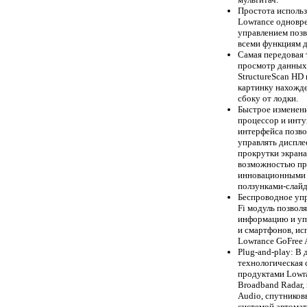
Простота исполь
Lowrance одновр
управлением позв
всеми функциям 
Самая передовая
просмотр данных 
StructureScan HD
картинку нахожде
сбоку от лодки.
Быстрое изменени
процессор и инту
интерфейса позво
управлять диспле
прокрутки экрана
возможностью пр
инновационными 
ползунками-слай
Беспроводное уп
Fi модуль позвол
информацию и уп
и смартфонов, ис
Lowrance GoFree 
Plug-and-play: В
технологическая 
продуктами Lowr
Broadband Radar,
Audio, спутников
системой автомат