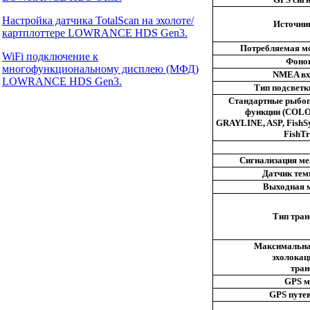
Настройка датчика TotalScan на эхолоте/
Источник
картплоттере LOWRANCE HDS Gen3.
Потребляемая м
WiFi подключение к
Фонов
многофункциональному дисплею (МФД)
NMEA вх
LOWRANCE HDS Gen3.
Тип подсветк
Стандартные рыбо
функции (COL
GRAYLINE, ASP, FishSy
FishTra
Сигнализация ме
Датчик тем
Выходная 
Тип тран
Максимальна
эхолокац
тран
GPS м
GPS путев