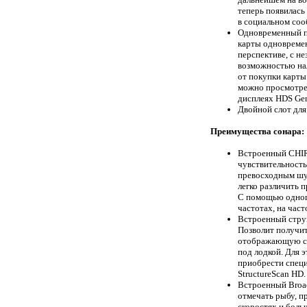
теперь появилась
в социальном сооб
Одновременный п
карты одновреме
перспективе, с н
возможностью на
от покупки карты
можно просмотрет
дисплеях HDS Gen
Двойной слот для
Преимущества сонара:
Встроенный CHIR
чувствительност
превосходным шум
легко различить 
С помощью одног
частотах, на час
Встроенный струк
Позволит получит
отображающую ст
под лодкой. Для 
приобрести специ
StructureScan HD.
Встроенный Broad
отмечать рыбу, п
скоростях и боль