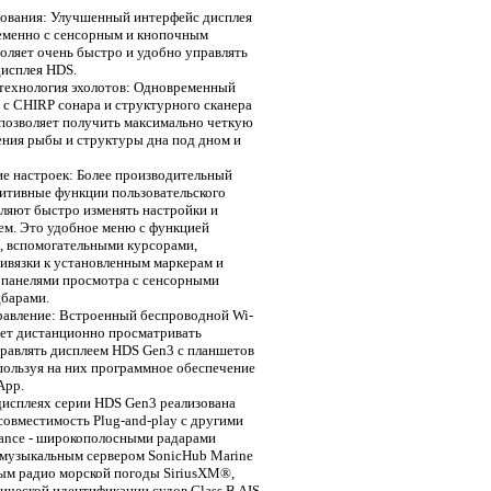
зования: Улучшенный интерфейс дисплея
еменно с сенсорным и кнопочным
оляет очень быстро и удобно управлять
дисплея HDS.
 технология эхолотов: Одновременный
с CHIRP сонара и структурного сканера
 позволяет получить максимально четкую
ния рыбы и структуры дна под дном и
е настроек: Более производительный
итивные функции пользовательского
ляют быстро изменять настройки и
ем. Это удобное меню с функцией
, вспомогательными курсорами,
ивязки к установленным маркерам и
панелями просмотра с сенсорными
дбарами.
равление: Встроенный беспроводной Wi-
яет дистанционно просматривать
равлять дисплеем HDS Gen3 с планшетов
пользуя на них программное обеспечение
App.
 дисплеях серии HDS Gen3 реализована
совместимость Plug-and-play с другими
ance - широкополосными радарами
 музыкальным сервером SonicHub Marine
ым радио морской погоды SiriusXM®,
ической идентификации судов Class B AIS