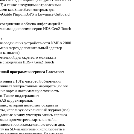
F, а также с ведущими отраслевыми
ими как SmartSteer контроль для
rGuide PinpointGPS и Lowrance Outboard
соединения и обмена информацией с
льными дисплеями серии HDS Gen2 Touch
рт
ля соединения устройств сети NMEA 2000
меры через дополнительный адаптер-
 в комплект)
еплений для скрытого монтажа в
ь с моделями HDS-7 Gen2 Touch
нной программы сервиса Lowrance:
нтенна с 10Гц частотой обновления
чивает ультра-точные маршруты, более
ние карт и максимальную точность
я. Также поддерживает
S корректировки.
ервис, который позволяет создавать
ты, используя сохраненный журнал (лог)
в данные в вашу учетную запись сервиса
можно просмотреть карты он-лайн,
льность или наложения плотности дна,
рту на SD–накопитель и использовать в
де в вашем картплоттере. Кроме того,