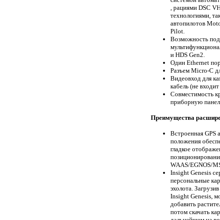
, рациями DSC VH
технологиями, так
автопилотов Moto
Pilot.
Возможность под
мультифункциона
и HDS Gen2.
Один Ethernet по
Разъем Micro-C д
Видеовход для ка
кабель (не входит
Совместимость кр
приборную панел
Преимущества расшире
Встроенная GPS а
положения обеспе
гладкое отображе
позиционировани
WAAS/EGNOS/MSA
Insight Genesis с
персональные кар
эхолота. Загрузи
Insight Genesis, 
добавить растите
потом скачать ка
дальнейшем на во