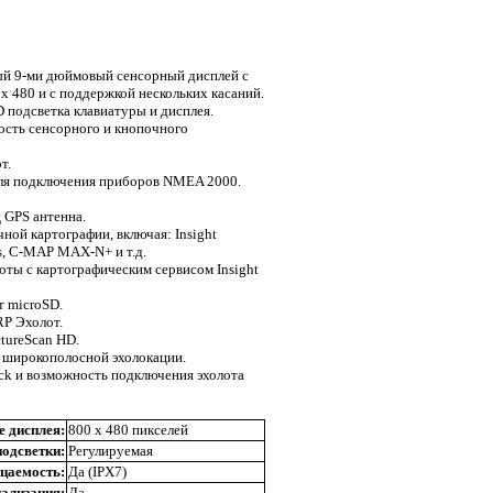
 9-ми дюймовый сенсорный дисплей с
x 480 и с поддержкой нескольких касаний.
 подсветка клавиатуры и дисплея.
ость сенсорного и кнопочного
т.
для подключения приборов NMEA 2000.
 GPS антенна.
ной картографии, включая: Insight
cs, C-MAP MAX-N+ и т.д.
ты с картографическим сервисом Insight
т microSD.
P Эхолот.
tureScan HD.
 широкополосной эхолокации.
ck и возможность подключения эхолота
е дисплея:
800 x 480 пикселей
подсветки:
Регулируемая
цаемость:
Да (IPX7)
ализация:
Да