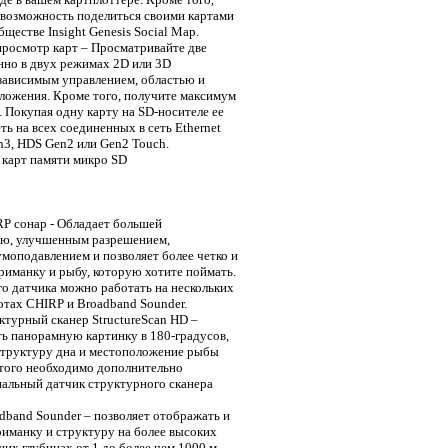
 возможность поделиться своими картами
ществе Insight Genesis Social Map.
росмотр карт – Просматривайте две
нно в двух режимах 2D или 3D
езависимым управлением, областью и
ложения. Кроме того, получите максимум
. Покупая одну карту на SD-носителе ее
ь на всех соединенных в сеть Ethernet
3, HDS Gen2 или Gen2 Touch.
 карт памяти микро SD
P сонар - Обладает большей
ью, улучшенным разрешением,
оподавлением и позволяет более четко и
приманку и рыбу, которую хотите поймать.
о датчика можно работать на нескольких
тотах CHIRP и Broadband Sounder.
турный сканер StructureScan HD –
ь панорамную картинку в 180-градусов,
руктуру дна и местоположение рыбы
этого необходимо дополнительно
альный датчик структурного сканера
band Sounder – позволяет отображать и
риманку и структуру на более высоких
ших глубинах от 1 до более чем 1000 м.