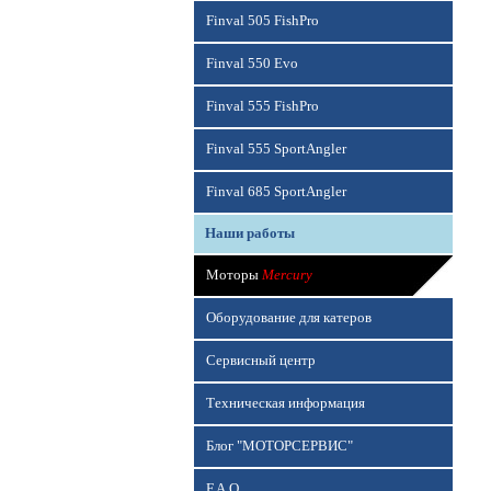
Finval 505 FishPro
Finval 550 Evo
Finval 555 FishPro
Finval 555 SportAngler
Finval 685 SportAngler
Наши работы
Моторы
Mercury
Оборудование для катеров
Сервисный центр
Техническая информация
Блог "МОТОРСЕРВИС"
F.A.Q.