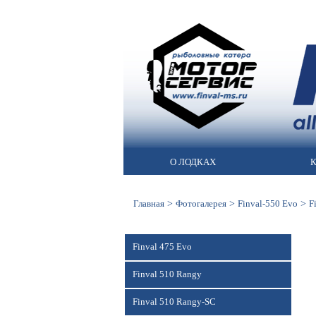
О ЛОДКАХ
К
>
>
>
Главная
Фотогалерея
Finval-550 Evo
F
Finval 475 Evo
Finval 510 Rangy
Finval 510 Rangy-SC