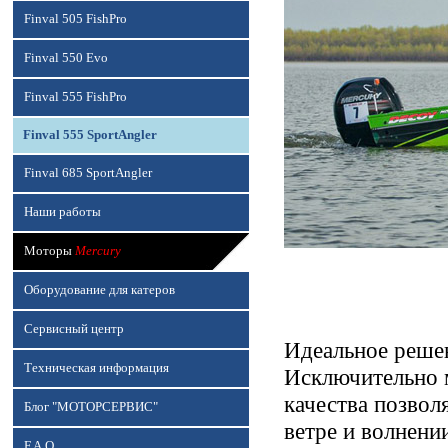
Finval 505 FishPro
Finval 550 Evo
Finval 555 FishPro
Finval 555 SportAngler
Finval 685 SportAngler
Наши работы
Моторы
Mercury
Оборудование для катеров
Сервисный центр
Идеальное реше
Техническая информация
Исключительно 
качества позвол
Блог "МОТОРСЕРВИС"
ветре и волнени
F.A.Q.