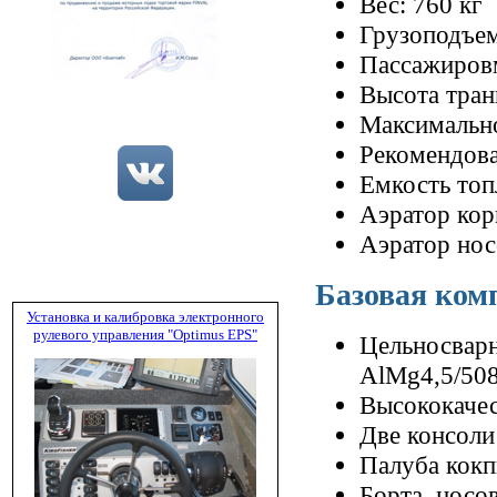
Вес: 760 кг
Грузоподъем
Пассажировм
Высота тран
Максимально
Рекомендова
Емкость топ
Аэратор кор
Аэратор нос
Базовая ком
Установка и калибровка электронного
рулевого управления "Optimus EPS"
Цельносварн
AlMg4,5/50
Высококачес
Две консоли
Палуба кокп
Борта, носо