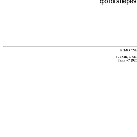
© ЗАО "Мо
127238, г. Мо
Тел.: +7 (92